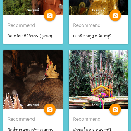
camera_alt
camera_alt
Recommend
Recommend
วัดเจติยาคีรีวิหาร (ภูทอก) จ.บึงกาฬ
เขาคิชฌกูฏ จ.จันทบุรี
camera_alt
camera_alt
Recommend
Recommend
วัดถ้ำบาดาล (ท้าวเวสสุวรรณร่างมนุษย์) จ.สระบุรี
คำชะโนด จ.อุดรธานี