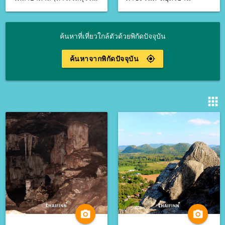
ค้นหาที่เที่ยวใกล้ตัวด้วยพิกัดปัจจุบัน
ค้นหาจากพิกัดปัจจุบัน
gps_fixed
apps
camera_alt
camera_alt