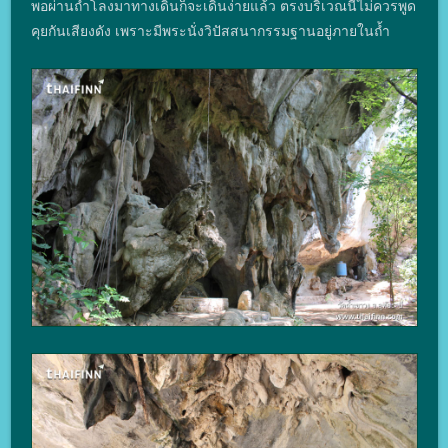
พอผ่านถ้ำโลงมาทางเดินก็จะเดินง่ายแล้ว ตรงบริเวณนี้ไม่ควรพูด
คุยกันเสียงดัง เพราะมีพระนั่งวิปัสสนากรรมฐานอยู่ภายในถ้ำ