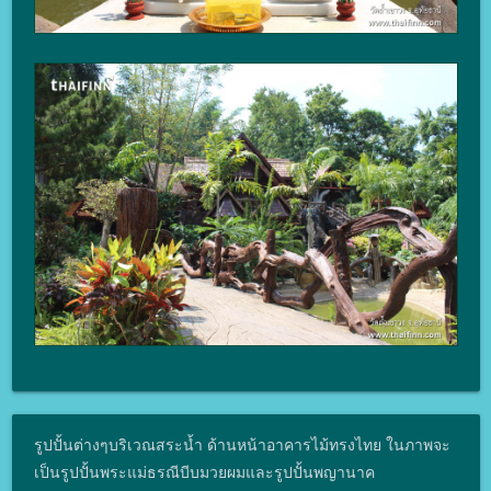
รูปปั้นต่างๆบริเวณสระน้ำ ด้านหน้าอาคารไม้ทรงไทย ในภาพจะ
เป็นรูปปั้นพระแม่ธรณีบีบมวยผมและรูปปั้นพญานาค