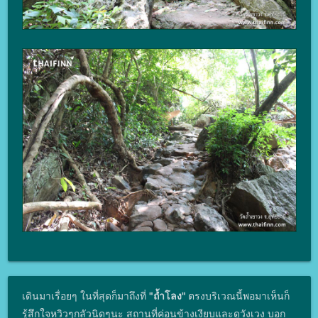
เดินมาเรื่อยๆ ในที่สุดก็มาถึงที่
"ถ้ำโลง"
ตรงบริเวณนี้พอมาเห็นก็
รู้สึกใจหวิวๆกลัวนิดๆนะ สถานที่ค่อนข้างเงียบและดูวังเวง บอก