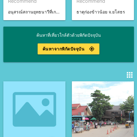
Recommend
Recommend
อนุสรณ์สถานยุทธนาวีที่เกาะช้าง จ.ตราด
ธาตุก่องข้าวน้อย จ.ยโสธร
ค้นหาที่เที่ยวใกล้ตัวด้วยพิกัดปัจจุบัน
ค้นหาจากพิกัดปัจจุบัน
gps_fixed
apps