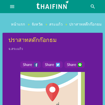
menu
search
หน้าแรก
จังหวัด
สระแก้ว
ปราสาทสด๊กก๊อกธม
»
»
»
ปราสาทสด๊กก๊อกธม
จ.สระแก้ว