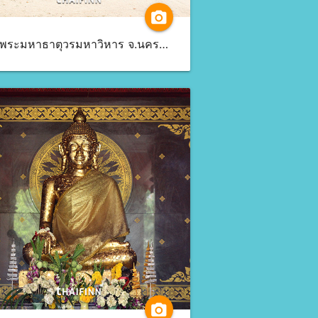
camera_alt
วัดพระมหาธาตุวรมหาวิหาร จ.นครศรีธรรมราช
camera_alt