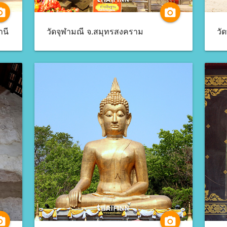
a_alt
camera_alt
านี
วัดจุฬามณี จ.สมุทรสงคราม
a_alt
camera_alt