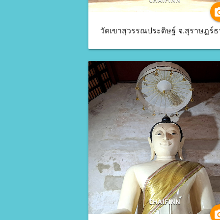
camer
วัดเขาสุวรรณประดิษฐ์ จ.สุราษฎร์ธ
camer