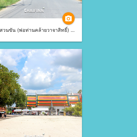
camera_alt
วัดสวนขัน (พ่อท่านคล้ายวาจาสิทธิ์) จ.นครศรีธรรมราช