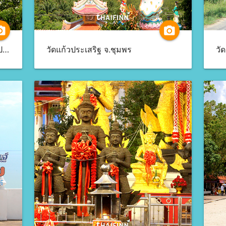
a_alt
camera_alt
วัดทางสาย (พระมหาธาตุเจดีย์ภักดีประกาศ) จ.ประจวบคีรีขันธ์
วัดแก้วประเสริฐ จ.ชุมพร