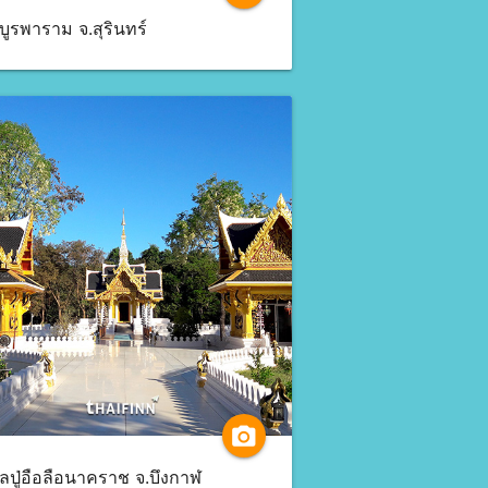
ดบูรพาราม จ.สุรินทร์
camera_alt
ลปู่อือลือนาคราช จ.บึงกาฬ