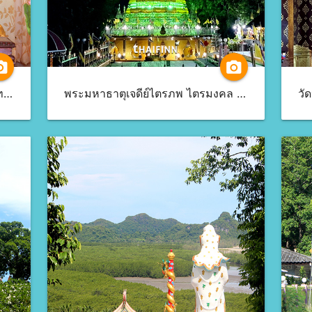
a_alt
camera_alt
วัดดอนศาลา (พระอาจารย์นำ) จ.พัทลุง
พระมหาธาตุเจดีย์ไตรภพ ไตรมงคล จ.สงขลา
วั