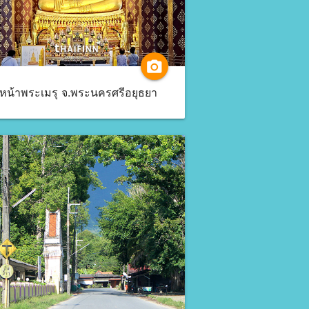
camera_alt
ดหน้าพระเมรุ จ.พระนครศรีอยุธยา