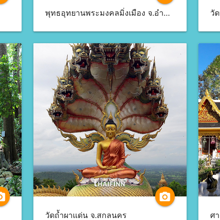
พุทธอุทยานพระมงคลมิ่งเมือง จ.อำนาจเจริญ
วั
a_alt
camera_alt
วัดถ้ำผาแด่น จ.สกลนคร
ศา