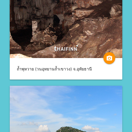
camera_alt
ถ้ำพุหวาย (วนอุทยานถ้ำเขาวง) จ.อุทัยธานี