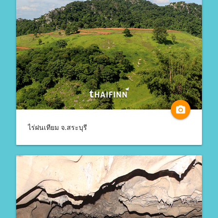
camera_alt
ไร่ฝนเทียม จ.สระบุรี