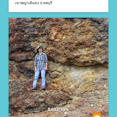
เขาพญาเดินธง จ.ลพบุรี