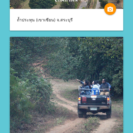
camera_alt
ถ้ำประทุน (เขาเซียน) จ.สระบุรี