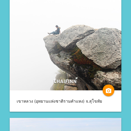
camera_alt
เขาหลวง (อุทยานแห่งชาติรามคำแหง) จ.สุโขทัย