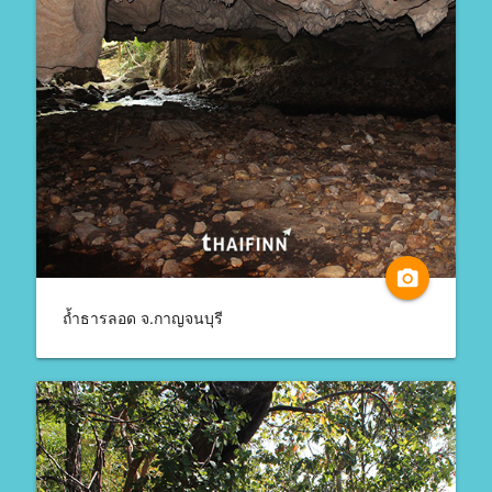
camera_alt
ถ้ำธารลอด จ.กาญจนบุรี