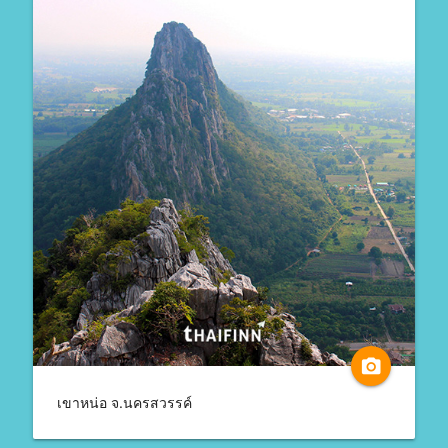
camera_alt
เขาหน่อ จ.นครสวรรค์