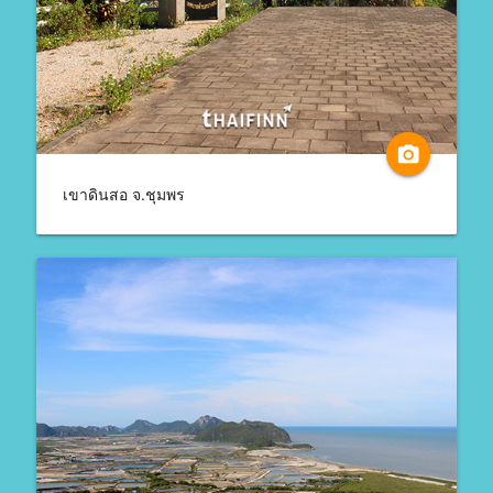
camera_alt
เขาดินสอ จ.ชุมพร