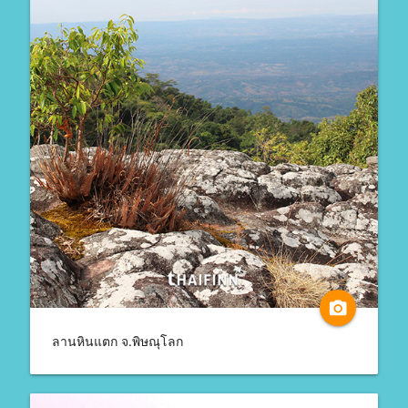
camera_alt
ลานหินแตก จ.พิษณุโลก