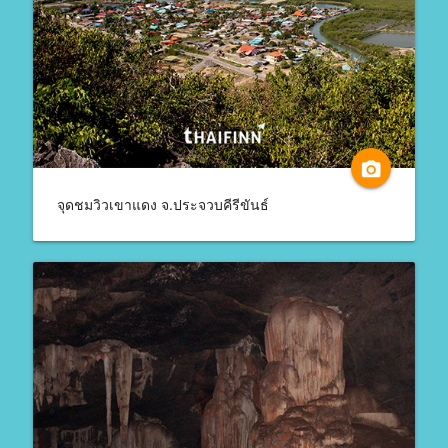
camera_alt
จุดชมวิวเขาแดง จ.ประจวบคีรีขันธ์