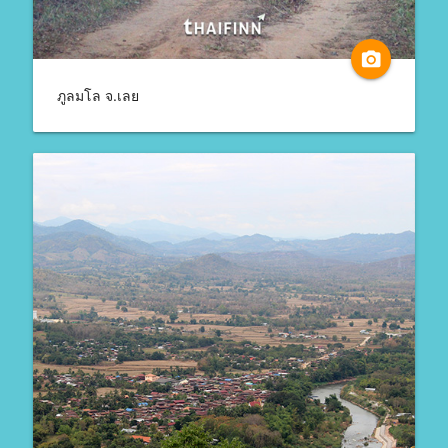
camera_alt
ภูลมโล จ.เลย