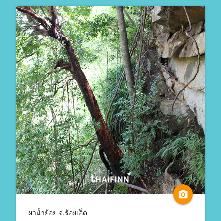
camera_alt
ผาน้ำย้อย จ.ร้อยเอ็ด