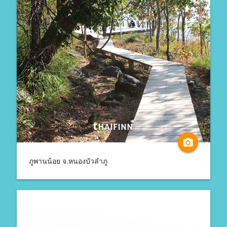
camera_alt
ภูพานน้อย จ.หนองบัวลำภู