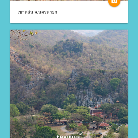
camera_alt
เขาหล่น จ.นครนายก