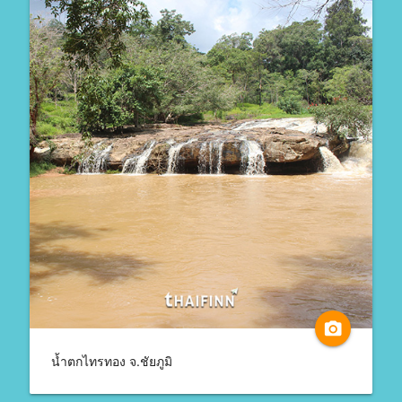
camera_alt
น้ำตกไทรทอง จ.ชัยภูมิ