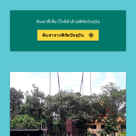
ค้นหาที่เที่ยวใกล้ตัวด้วยพิกัดปัจจุบัน
ค้นหาจากพิกัดปัจจุบัน
gps_fixed