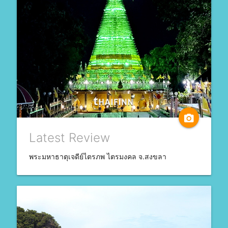
camera_alt
Latest Review
พระมหาธาตุเจดีย์ไตรภพ ไตรมงคล จ.สงขลา