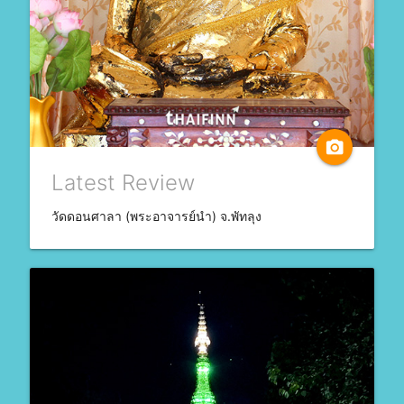
camera_alt
Latest Review
วัดดอนศาลา (พระอาจารย์นำ) จ.พัทลุง