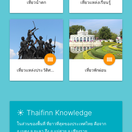
เที่ยวน้ำตก
เที่ยวแหล่งเรียนรู้
view_comfy
view_comfy
เที่ยวแหล่งประวัติศาสตร์
เที่ยวพักผ่อน
☀ Thaifinn Knowledge
ในส่วนของพื้นที่ ที่ยาวที่สุดของประเทศไทย คือจาก
อ.เบตง จ.ยะลา ถึง อ.แม่สาย จ.เชียงราย