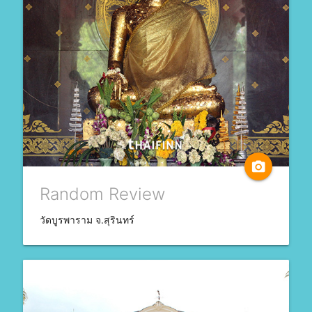
camera_alt
Random Review
วัดบูรพาราม จ.สุรินทร์