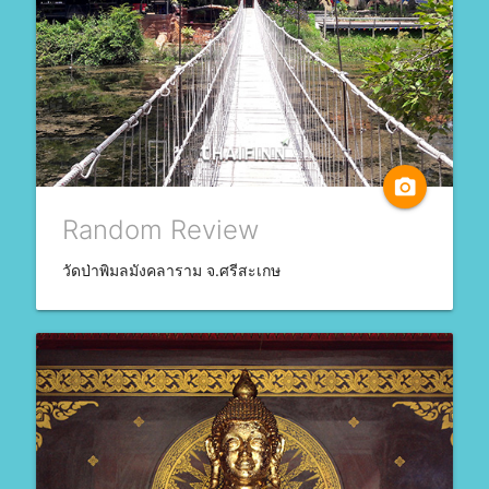
camera_alt
Random Review
วัดป่าพิมลมังคลาราม จ.ศรีสะเกษ