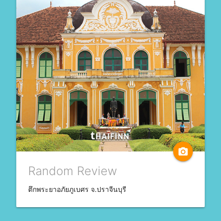
camera_alt
Random Review
ตึกพระยาอภัยภูเบศร จ.ปราจีนบุรี