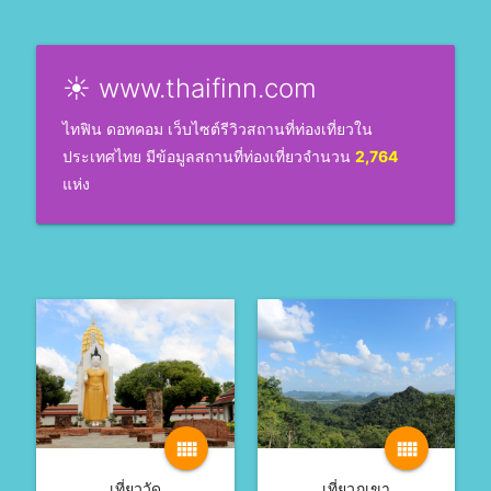
☀ www.thaifinn.com
ไทฟิน ดอทคอม เว็บไซต์รีวิวสถานที่ท่องเที่ยวใน
ประเทศไทย มีข้อมูลสถานที่ท่องเที่ยวจำนวน
2,764
แห่ง
view_comfy
view_comfy
เที่ยววัด
เที่ยวภูเขา