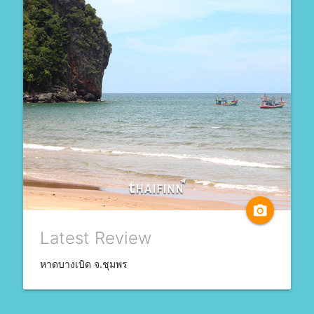
camera_alt
Latest Review
หาดบางเบิด จ.ชุมพร