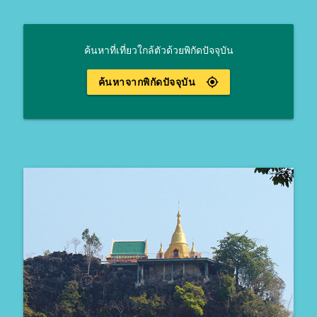
ค้นหาที่เที่ยวใกล้ตัวด้วยพิกัดปัจจุบัน
ค้นหาจากพิกัดปัจจุบัน
gps_fixed