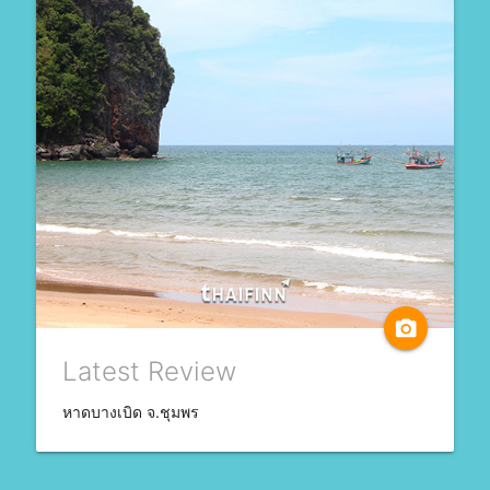
camera_alt
Latest Review
หาดบางเบิด จ.ชุมพร