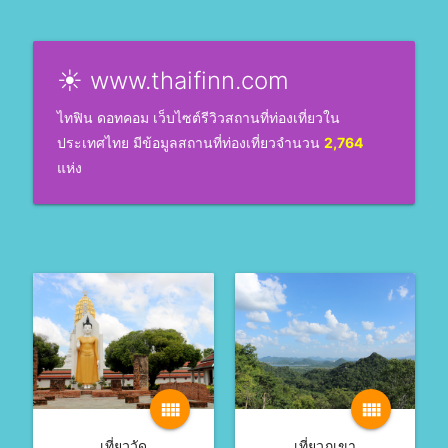
☀ www.thaifinn.com
ไทฟิน ดอทคอม เว็บไซต์รีวิวสถานที่ท่องเที่ยวใน
ประเทศไทย มีข้อมูลสถานที่ท่องเที่ยวจำนวน
2,764
แห่ง
view_comfy
view_comfy
เที่ยววัด
เที่ยวภูเขา