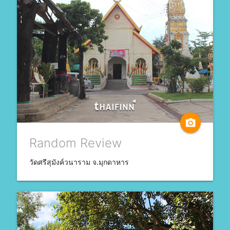
camera_alt
Random Review
วัดศรีสุมังค์วนาราม จ.มุกดาหาร