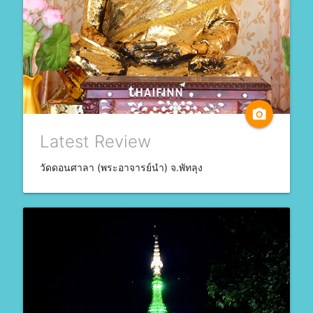
camera_alt
Latest Review
วัดดอนศาลา (พระอาจารย์นำ) จ.พัทลุง