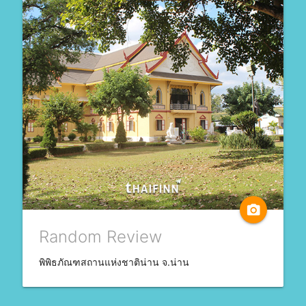
camera_alt
Random Review
พิพิธภัณฑสถานแห่งชาติน่าน จ.น่าน