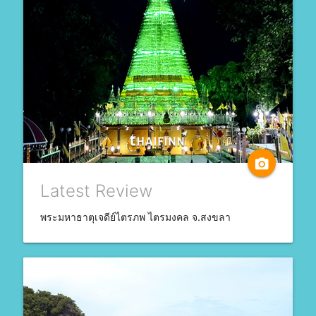
camera_alt
Latest Review
พระมหาธาตุเจดีย์ไตรภพ ไตรมงคล จ.สงขลา