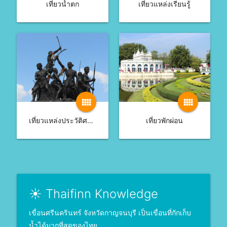
เที่ยวน้ำตก
เที่ยวแหล่งเรียนรู้
view_comfy
view_comfy
เที่ยวแหล่งประวัติศาสตร์
เที่ยวพักผ่อน
☀ Thaifinn Knowledge
เขื่อนศรีนครินทร์ จังหวัดกาญจนบุรี เป็นเขื่อนที่กักเก็บ
น้ำได้มากที่สุดของไทย