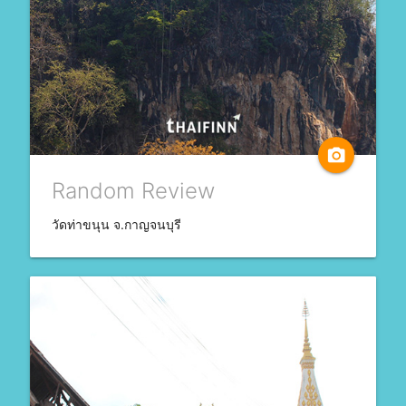
camera_alt
Random Review
วัดท่าขนุน จ.กาญจนบุรี