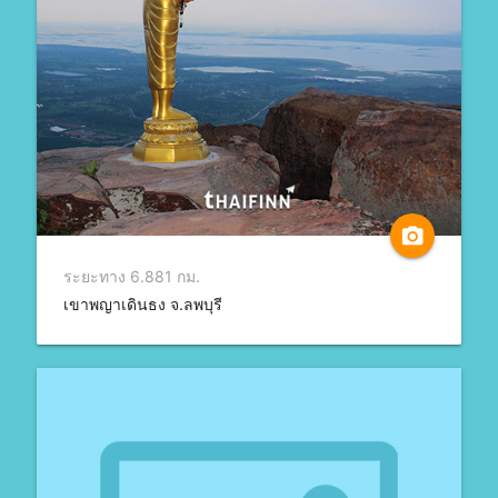
camera_alt
ระยะทาง 6.881 กม.
เขาพญาเดินธง จ.ลพบุรี