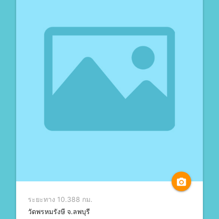
camera_alt
ระยะทาง 10.388 กม.
วัดพรหมรังษี จ.ลพบุรี