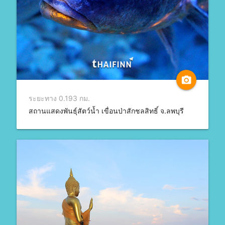
camera_alt
ระยะทาง 0.193 กม.
สถานแสดงพันธุ์สัตว์น้ำ เขื่อนป่าสักชลสิทธิ์ จ.ลพบุรี