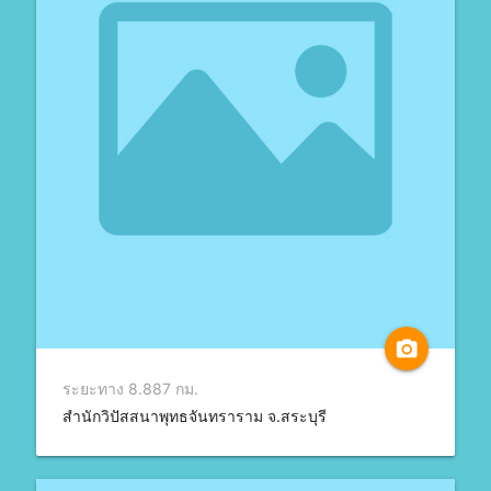
camera_alt
ระยะทาง 8.887 กม.
สำนักวิปัสสนาพุทธจันทราราม จ.สระบุรี