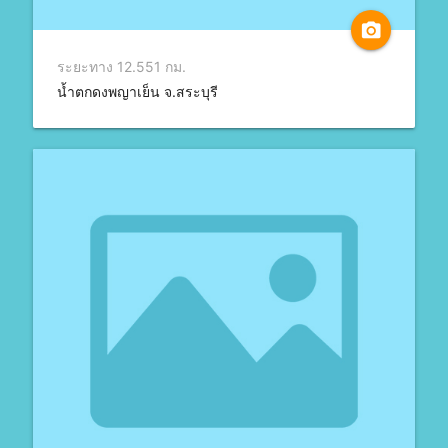
camera_alt
ระยะทาง 12.551 กม.
น้ำตกดงพญาเย็น จ.สระบุรี