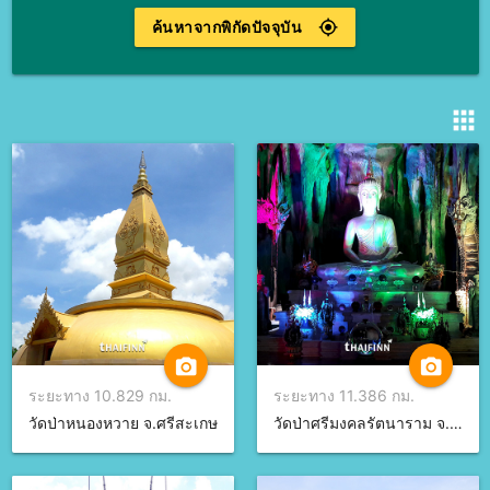
ค้นหาจากพิกัดปัจจุบัน
gps_fixed
apps
camera_alt
camera_alt
ระยะทาง 10.829 กม.
ระยะทาง 11.386 กม.
วัดป่าหนองหวาย จ.ศรีสะเกษ
วัดป่าศรีมงคลรัตนาราม จ.ศรีสะเกษ