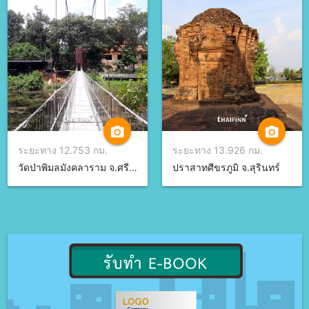
camera_alt
camera_alt
ระยะทาง 12.753 กม.
ระยะทาง 13.926 กม.
วัดป่าพิมลมังคลาราม จ.ศรีสะเกษ
ปราสาทศีขรภูมิ จ.สุรินทร์