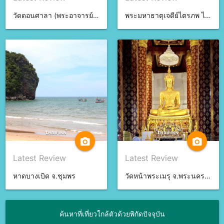
วัดดอนศาลา (พระอาจารย์นำ) จ.พัทลุง
พระมหาธาตุเจดีย์ไตรภพ ไตรมงคล จ.สงขลา
camera_alt
camera_alt
Latest Review
Latest Review
หาดบางเบิด จ.ชุมพร
วัดหน้าพระเมรุ จ.พระนครศรีอยุธยา
ค้นหาที่เที่ยวใกล้ตัวด้วยพิกัดปัจจุบัน