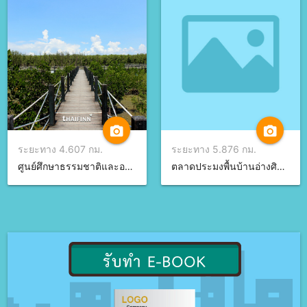
camera_alt
camera_alt
ระยะทาง 4.607 กม.
ระยะทาง 5.876 กม.
ศูนย์ศึกษาธรรมชาติและอนุรักษ์ป่าชายเลน จ.ชลบุรี
ตลาดประมงพื้นบ้านอ่างศิลา จ.ชลบุรี