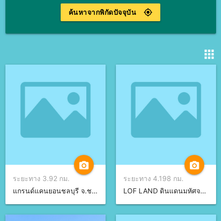
ค้นหาจากพิกัดปัจจุบัน
gps_fixed
apps
camera_alt
camera_alt
ระยะทาง 3.92 กม.
ระยะทาง 4.198 กม.
แกรนด์แคนยอนชลบุรี จ.ชลบุรี
LOF LAND ดินแดนมหัศจรรย์ จ.ชลบุรี