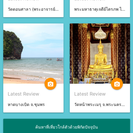
วัดดอนศาลา (พระอาจารย์นำ) จ.พัทลุง
พระมหาธาตุเจดีย์ไตรภพ ไตรมงคล จ.สงขลา
camera_alt
camera_alt
Latest Review
Latest Review
หาดบางเบิด จ.ชุมพร
วัดหน้าพระเมรุ จ.พระนครศรีอยุธยา
ค้นหาที่เที่ยวใกล้ตัวด้วยพิกัดปัจจุบัน